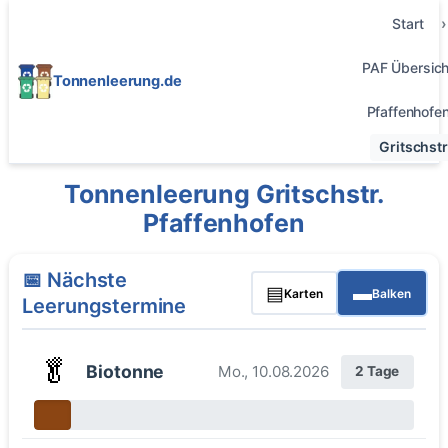
Start
PAF Übersich
Tonnenleerung.de
Pfaffenhofe
Gritschstr
Tonnenleerung Gritschstr.
Pfaffenhofen
📅 Nächste
▤
▬
Karten
Balken
Leerungstermine
🥬
Biotonne
Mo., 10.08.2026
2 Tage