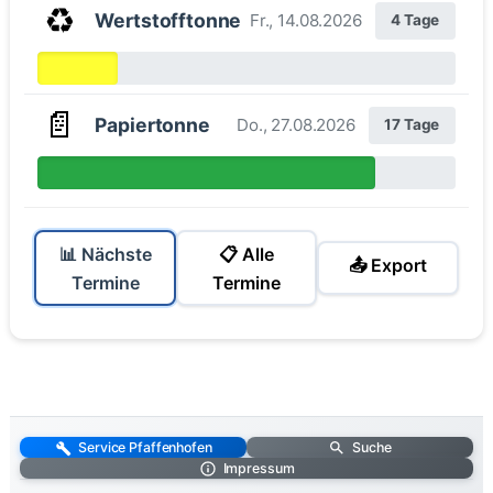
♻️
Wertstofftonne
Fr., 14.08.2026
4 Tage
📄
Papiertonne
Do., 27.08.2026
17 Tage
📊 Nächste
📋 Alle
📤 Export
Termine
Termine
Service Pfaffenhofen
Suche
Impressum