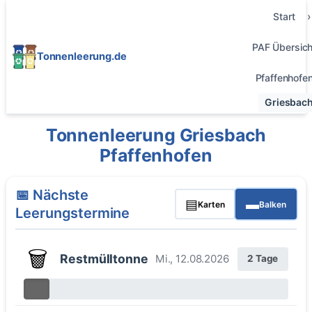
Start
PAF Übersich
Tonnenleerung.de
Pfaffenhofe
Griesbac
Tonnenleerung Griesbach
Pfaffenhofen
📅 Nächste
▤
▬
Karten
Balken
Leerungstermine
🗑️
Restmülltonne
Mi., 12.08.2026
2 Tage