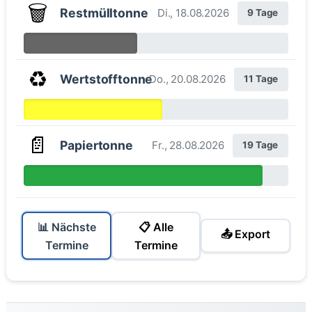
🗑️
Restmülltonne
Di., 18.08.2026
9 Tage
♻️
Wertstofftonne
Do., 20.08.2026
11 Tage
📄
Papiertonne
Fr., 28.08.2026
19 Tage
📊 Nächste
📋 Alle
📤 Export
Termine
Termine