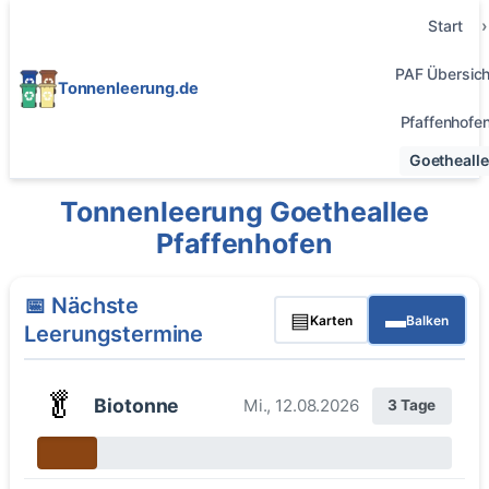
Start
PAF Übersich
Tonnenleerung.de
Pfaffenhofe
Goethealle
Tonnenleerung Goetheallee
Pfaffenhofen
📅 Nächste
▤
▬
Karten
Balken
Leerungstermine
🥬
Biotonne
Mi., 12.08.2026
3 Tage