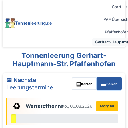
Start
PAF Übersich
Tonnenleerung.de
Pfaffenhofe
Gerhart-Hauptma
Tonnenleerung Gerhart-
Hauptmann-Str. Pfaffenhofen
📅 Nächste
▤
▬
Karten
Balken
Leerungstermine
♻️
Wertstofftonne
Do., 06.08.2026
Morgen