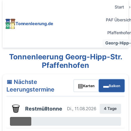
Start
PAF Übersich
Tonnenleerung.de
Pfaffenhofe
Georg-Hipp-S
Tonnenleerung Georg-Hipp-Str.
Pfaffenhofen
📅 Nächste
▤
▬
Karten
Balken
Leerungstermine
🗑️
Restmülltonne
Di., 11.08.2026
4 Tage