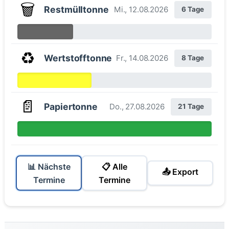
🗑️
Restmülltonne
Mi., 12.08.2026
6 Tage
♻️
Wertstofftonne
Fr., 14.08.2026
8 Tage
📄
Papiertonne
Do., 27.08.2026
21 Tage
📊 Nächste
📋 Alle
📤 Export
Termine
Termine