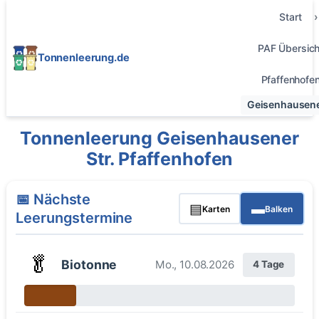
Start
PAF Übersich
Tonnenleerung.de
Pfaffenhofe
Geisenhausener
Tonnenleerung Geisenhausener
Str. Pfaffenhofen
📅 Nächste
▤
▬
Karten
Balken
Leerungstermine
🥬
Biotonne
Mo., 10.08.2026
4 Tage