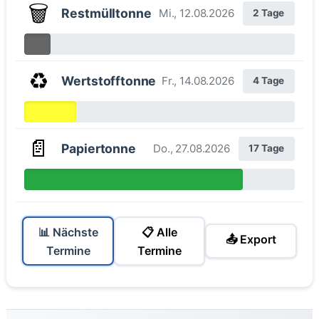
🗑️
Restmülltonne
Mi., 12.08.2026
2 Tage
♻️
Wertstofftonne
Fr., 14.08.2026
4 Tage
📄
Papiertonne
Do., 27.08.2026
17 Tage
📊 Nächste
📋 Alle
📤 Export
Termine
Termine