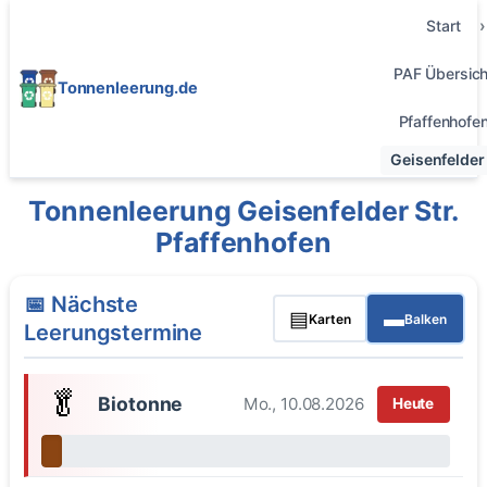
Start
PAF Übersich
Tonnenleerung.de
Pfaffenhofe
Geisenfelder 
Tonnenleerung Geisenfelder Str.
Pfaffenhofen
📅 Nächste
▤
▬
Karten
Balken
Leerungstermine
🥬
Biotonne
Mo., 10.08.2026
Heute