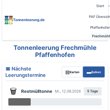
Start
PAF Übersich
Tonnenleerung.de
Pfaffenhofe
Frechmühl
Tonnenleerung Frechmühle
Pfaffenhofen
📅 Nächste
▤
▬
Karten
Balken
Leerungstermine
🗑️
Restmülltonne
Mi., 12.08.2026
5 Tage