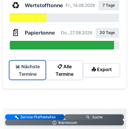
♻️
Wertstofftonne
Fr., 14.08.2026
7 Tage
📄
Papiertonne
Do., 27.08.2026
20 Tage
📊 Nächste
📋 Alle
📤 Export
Termine
Termine
Service Pfaffenhofen
Suche
Impressum