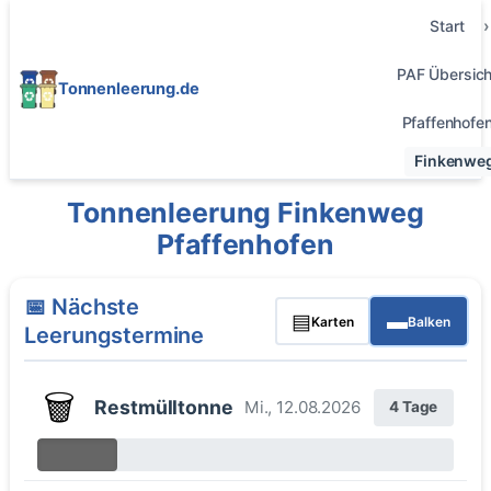
Start
PAF Übersich
Tonnenleerung.de
Pfaffenhofe
Finkenwe
Tonnenleerung Finkenweg
Pfaffenhofen
📅 Nächste
▤
▬
Karten
Balken
Leerungstermine
🗑️
Restmülltonne
Mi., 12.08.2026
4 Tage