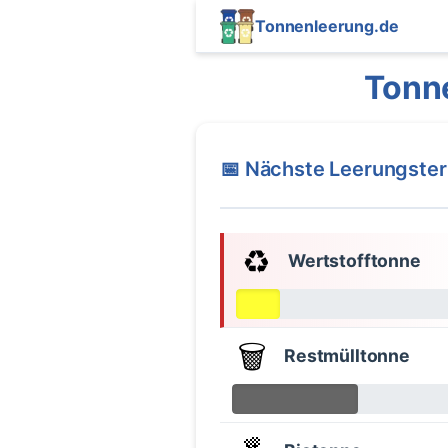
Tonnenleerung.de
Tonne
📅 Nächste Leerungste
♻️
Wertstofftonne
🗑️
Restmülltonne