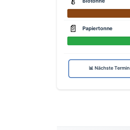
🥬
Biotonne
📄
Papiertonne
📊 Nächste Termin