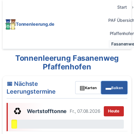
Start
PAF Übersich
Tonnenleerung.de
Pfaffenhofe
Fasanenw
Tonnenleerung Fasanenweg
Pfaffenhofen
📅 Nächste
▤
▬
Karten
Balken
Leerungstermine
♻️
Wertstofftonne
Fr., 07.08.2026
Heute