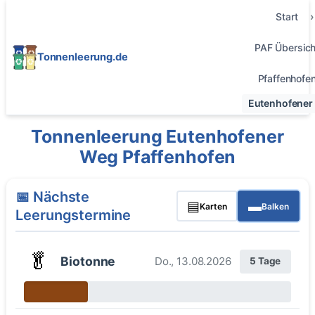
Start
PAF Übersich
Tonnenleerung.de
Pfaffenhofe
Eutenhofener
Tonnenleerung Eutenhofener
Weg Pfaffenhofen
📅 Nächste
▤
▬
Karten
Balken
Leerungstermine
🥬
Biotonne
Do., 13.08.2026
5 Tage