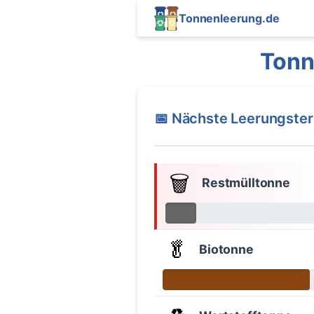
Tonnenleerung.de
Tonn
📅 Nächste Leerungste
🗑️
Restmülltonne
🥬
Biotonne