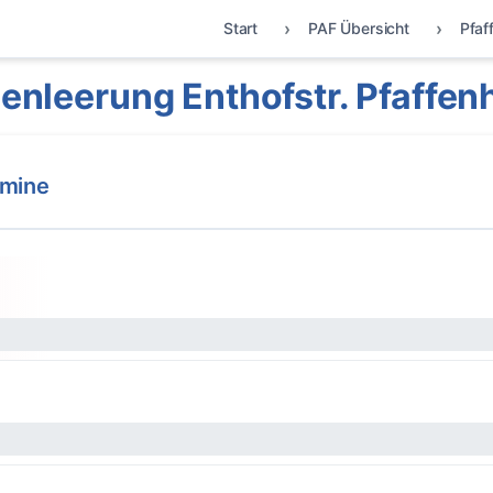
Start
PAF Übersicht
Pfaf
enleerung Enthofstr. Pfaffen
rmine