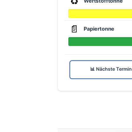
♻️
Wertstofftonne
📄
Papiertonne
📊 Nächste Termin