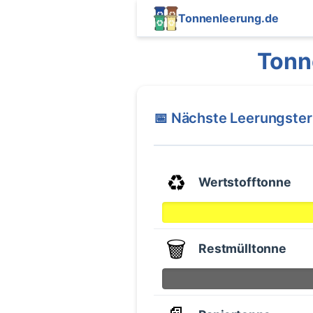
Tonnenleerung.de
Tonn
📅 Nächste Leerungste
♻️
Wertstofftonne
🗑️
Restmülltonne