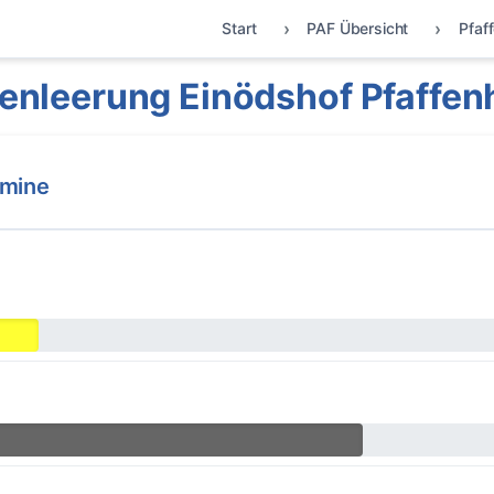
Start
PAF Übersicht
Pfaf
enleerung Einödshof Pfaffen
rmine