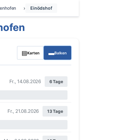
fenhofen
Einödshof
hofen
▤
▬
Karten
Balken
Fr., 14.08.2026
6 Tage
Fr., 21.08.2026
13 Tage