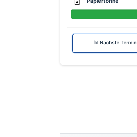
📄
Papiertonne
📊 Nächste Termin