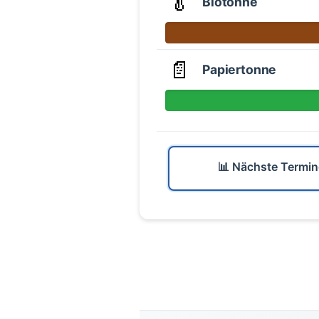
🥬
Biotonne
📄
Papiertonne
📊 Nächste Termin