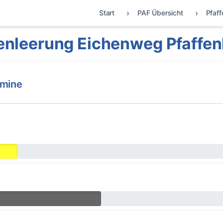
Start
PAF Übersicht
Pfaf
nleerung Eichenweg Pfaffe
rmine