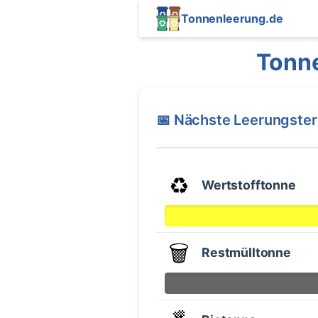
Tonnenleerung.de
Tonne
📅 Nächste Leerungste
♻️
Wertstofftonne
🗑️
Restmülltonne