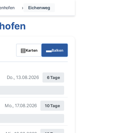
fenhofen
Eichenweg
nhofen
▤
▬
Karten
Balken
Do., 13.08.2026
6 Tage
Mo., 17.08.2026
10 Tage