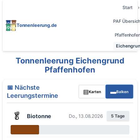
Start
PAF Übersich
Tonnenleerung.de
Pfaffenhofe
Eichengru
Tonnenleerung Eichengrund
Pfaffenhofen
📅 Nächste
▤
▬
Karten
Balken
Leerungstermine
🥬
Biotonne
Do., 13.08.2026
5 Tage