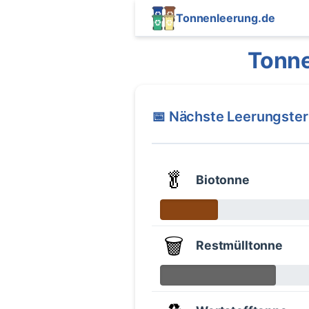
Tonnenleerung.de
Tonne
📅 Nächste Leerungste
🥬
Biotonne
🗑️
Restmülltonne