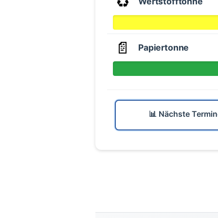
♻️
Wertstofftonne
📄
Papiertonne
📊 Nächste Termin