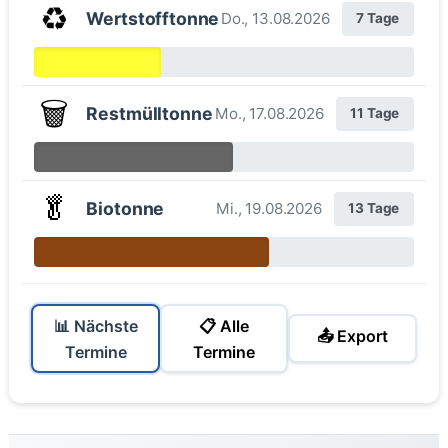
♻️
Wertstofftonne
Do., 13.08.2026
7 Tage
🗑️
Restmülltonne
Mo., 17.08.2026
11 Tage
🥬
Biotonne
Mi., 19.08.2026
13 Tage
📊 Nächste
📋 Alle
📤 Export
Termine
Termine