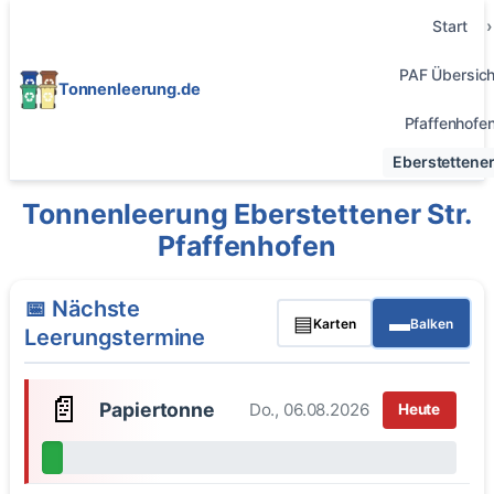
Start
PAF Übersich
Tonnenleerung.de
Pfaffenhofe
Eberstettener 
Tonnenleerung Eberstettener Str.
Pfaffenhofen
📅 Nächste
▤
▬
Karten
Balken
Leerungstermine
📄
Papiertonne
Do., 06.08.2026
Heute