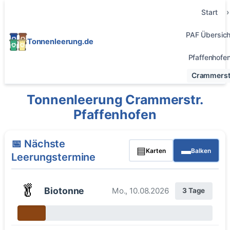
Start
PAF Übersich
Tonnenleerung.de
Pfaffenhofe
Crammerst
Tonnenleerung Crammerstr.
Pfaffenhofen
📅 Nächste
▤
▬
Karten
Balken
Leerungstermine
🥬
Biotonne
Mo., 10.08.2026
3 Tage