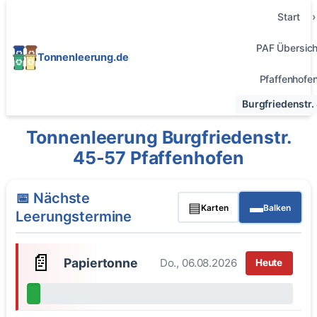
Start
PAF Übersich
Tonnenleerung.de
Pfaffenhofe
Burgfriedenstr.
Tonnenleerung Burgfriedenstr.
45-57 Pfaffenhofen
📅 Nächste
▤
▬
Karten
Balken
Leerungstermine
📄
Papiertonne
Do., 06.08.2026
Heute