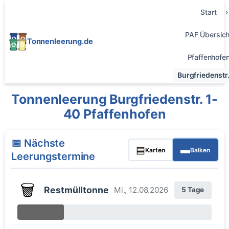
Start
PAF Übersich
Tonnenleerung.de
Pfaffenhofe
Burgfriedenstr
Tonnenleerung Burgfriedenstr. 1-
40 Pfaffenhofen
📅 Nächste
▤
▬
Karten
Balken
Leerungstermine
🗑️
Restmülltonne
Mi., 12.08.2026
5 Tage