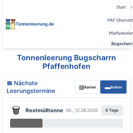
Start
PAF Übersich
Tonnenleerung.de
Pfaffenhofe
Bugscharr
Tonnenleerung Bugscharrn
Pfaffenhofen
📅 Nächste
▤
▬
Karten
Balken
Leerungstermine
🗑️
Restmülltonne
Mi., 12.08.2026
6 Tage