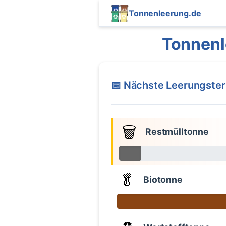
Tonnenleerung.de
Tonnenl
📅 Nächste Leerungste
🗑️
Restmülltonne
🥬
Biotonne