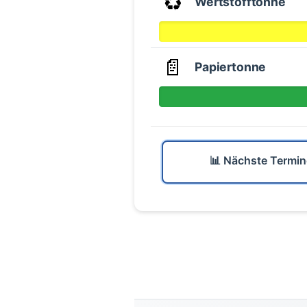
♻️
Wertstofftonne
📄
Papiertonne
📊 Nächste Termin