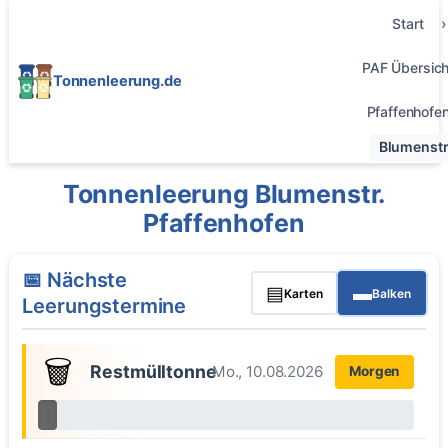
Start
PAF Übersich
Tonnenleerung.de
Pfaffenhofe
Blumenstr
Tonnenleerung Blumenstr.
Pfaffenhofen
📅 Nächste
▤
▬
Karten
Balken
Leerungstermine
🗑️
Restmülltonne
Mo., 10.08.2026
Morgen