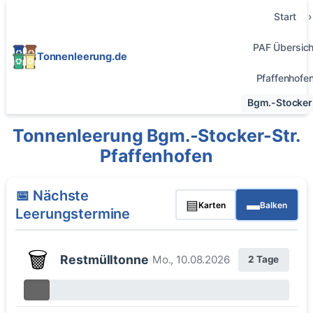
Start
PAF Übersich
Tonnenleerung.de
Pfaffenhofe
Bgm.-Stocker-
Tonnenleerung Bgm.-Stocker-Str.
Pfaffenhofen
📅 Nächste
▤
▬
Karten
Balken
Leerungstermine
🗑️
Restmülltonne
Mo., 10.08.2026
2 Tage