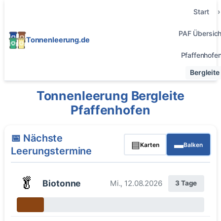
Start
PAF Übersich
Tonnenleerung.de
Pfaffenhofe
Bergleite
Tonnenleerung Bergleite
Pfaffenhofen
📅 Nächste
▤
▬
Karten
Balken
Leerungstermine
🥬
Biotonne
Mi., 12.08.2026
3 Tage