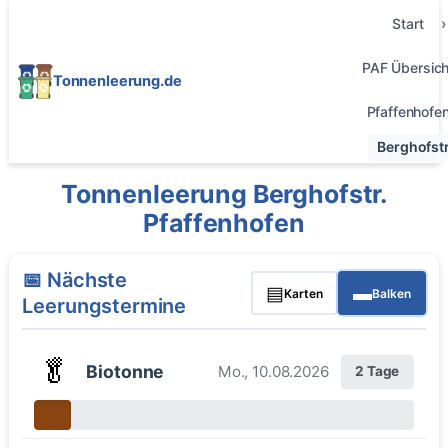
Start
PAF Übersich
Tonnenleerung.de
Pfaffenhofe
Berghofstr
Tonnenleerung Berghofstr.
Pfaffenhofen
📅 Nächste
▤
▬
Karten
Balken
Leerungstermine
🥬
Biotonne
Mo., 10.08.2026
2 Tage