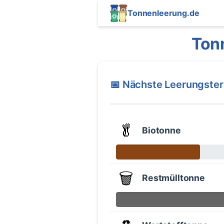
Tonnenleerung.de
Ton
📅 Nächste Leerungste
🥬
Biotonne
🗑️
Restmülltonne