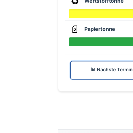
♻️
Wertstofftonne
📄
Papiertonne
📊 Nächste Termin