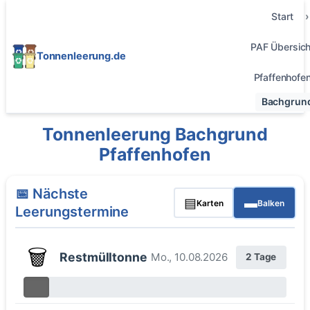
Start
PAF Übersich
Tonnenleerung.de
Pfaffenhofe
Bachgrun
Tonnenleerung Bachgrund
Pfaffenhofen
📅 Nächste
▤
▬
Karten
Balken
Leerungstermine
🗑️
Restmülltonne
Mo., 10.08.2026
2 Tage