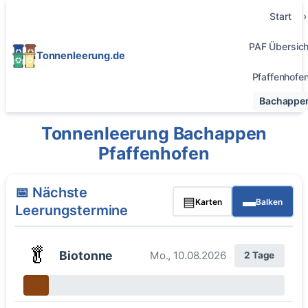
Start
PAF Übersich
Tonnenleerung.de
Pfaffenhofe
Bachappe
Tonnenleerung Bachappen
Pfaffenhofen
📅 Nächste
▤
▬
Karten
Balken
Leerungstermine
🥬
Biotonne
Mo., 10.08.2026
2 Tage