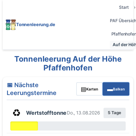
Start
PAF Übersich
Tonnenleerung.de
Pfaffenhofe
Auf der Hö
Tonnenleerung Auf der Höhe
Pfaffenhofen
📅 Nächste
▤
▬
Karten
Balken
Leerungstermine
♻️
Wertstofftonne
Do., 13.08.2026
5 Tage