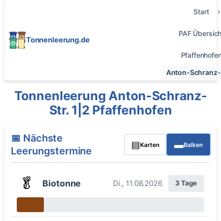
Start
PAF Übersich
Tonnenleerung.de
Pfaffenhofe
Anton-Schranz-S
Tonnenleerung Anton-Schranz-
Str. 1|2 Pfaffenhofen
📅 Nächste
▤
▬
Karten
Balken
Leerungstermine
🥬
Biotonne
Di., 11.08.2026
3 Tage