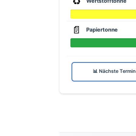
♻️
Wertstofftonne
📄
Papiertonne
📊 Nächste Termin