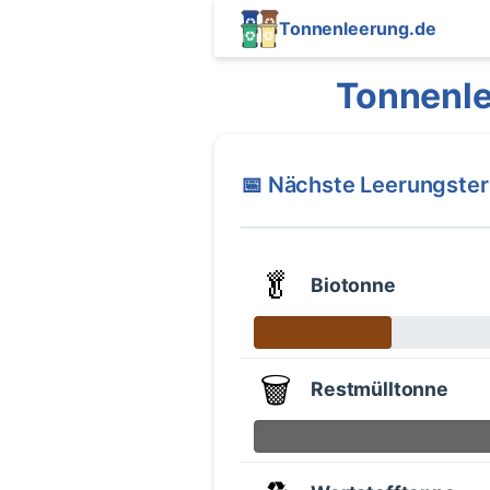
Tonnenleerung.de
Tonnenle
📅 Nächste Leerungste
🥬
Biotonne
🗑️
Restmülltonne