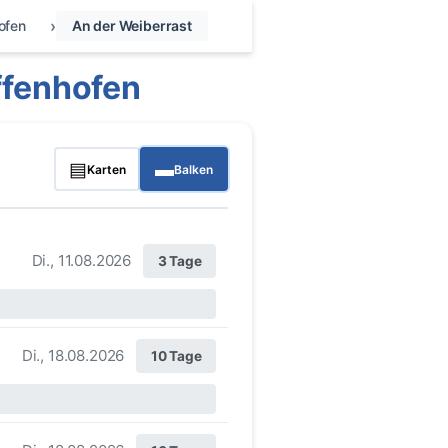
ofen
An der Weiberrast
ffenhofen
▤
▬
Karten
Balken
Di., 11.08.2026
3 Tage
Di., 18.08.2026
10 Tage