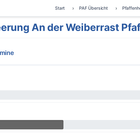
Start
PAF Übersicht
Pfaffenh
erung An der Weiberrast Pfa
rmine