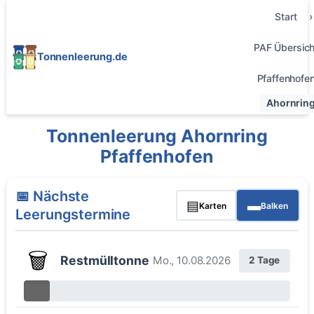
Start
PAF Übersich
Tonnenleerung.de
Pfaffenhofe
Ahornrin
Tonnenleerung Ahornring
Pfaffenhofen
📅 Nächste
▤
▬
Karten
Balken
Leerungstermine
🗑️
Restmülltonne
Mo., 10.08.2026
2 Tage