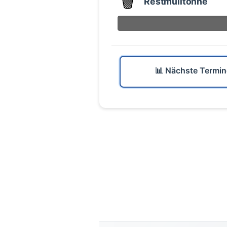
🗑️
Restmülltonne
📊 Nächste Termin