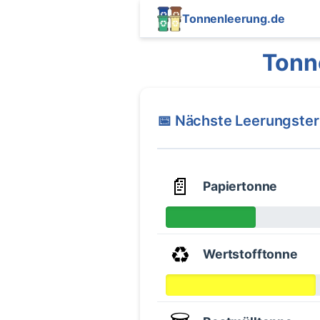
Tonnenleerung.de
Tonn
📅 Nächste Leerungste
📄
Papiertonne
♻️
Wertstofftonne