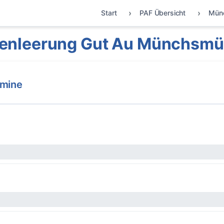
Start
PAF Übersicht
Mün
enleerung Gut Au Münchsmü
rmine