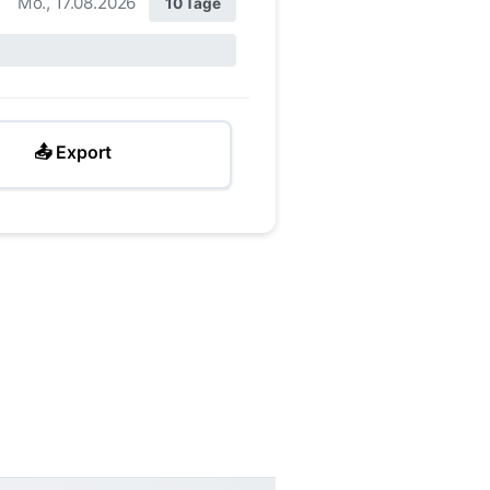
Mo., 17.08.2026
10 Tage
📤 Export