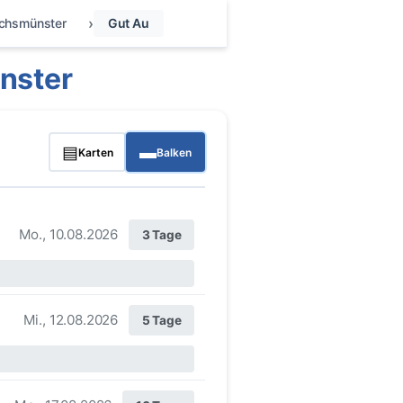
chsmünster
Gut Au
nster
▤
▬
Karten
Balken
Mo., 10.08.2026
3 Tage
Mi., 12.08.2026
5 Tage