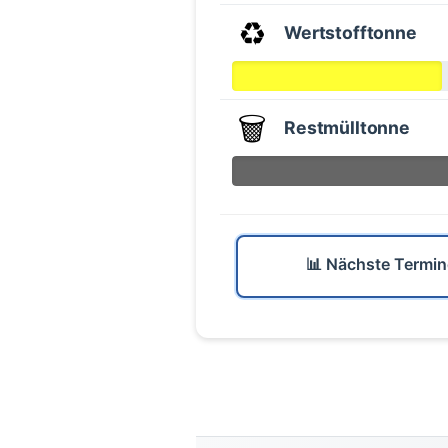
♻️
Wertstofftonne
🗑️
Restmülltonne
📊 Nächste Termin