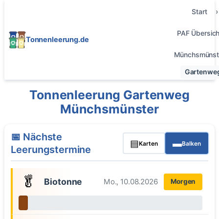
Start
PAF Übersich
Tonnenleerung.de
Münchsmünst
Gartenwe
Tonnenleerung Gartenweg
Münchsmünster
📅 Nächste
▤
▬
Karten
Balken
Leerungstermine
🥬
Biotonne
Mo., 10.08.2026
Morgen