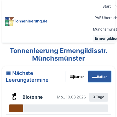
Start
PAF Übersich
Tonnenleerung.de
Münchsmünst
Ermengildiss
Tonnenleerung Ermengildisstr.
Münchsmünster
📅 Nächste
▤
▬
Karten
Balken
Leerungstermine
🥬
Biotonne
Mo., 10.08.2026
3 Tage