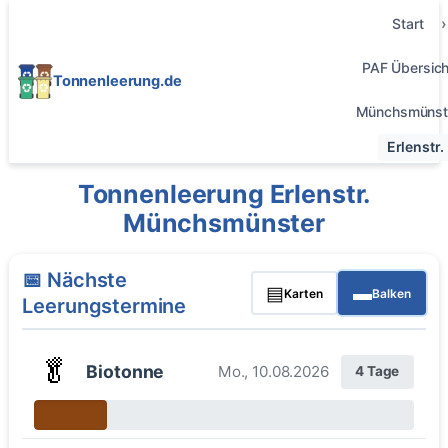
Start
PAF Übersich
Tonnenleerung.de
Münchsmünst
Erlenstr.
Tonnenleerung Erlenstr.
Münchsmünster
📅 Nächste
▤
▬
Karten
Balken
Leerungstermine
🥬
Biotonne
Mo., 10.08.2026
4 Tage