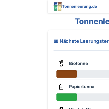
Tonnenleerung.de
Tonnenle
📅 Nächste Leerungste
🥬
Biotonne
📄
Papiertonne