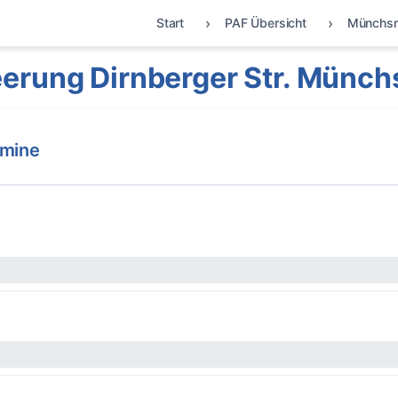
Start
PAF Übersicht
Münchsm
erung Dirnberger Str. Münc
rmine