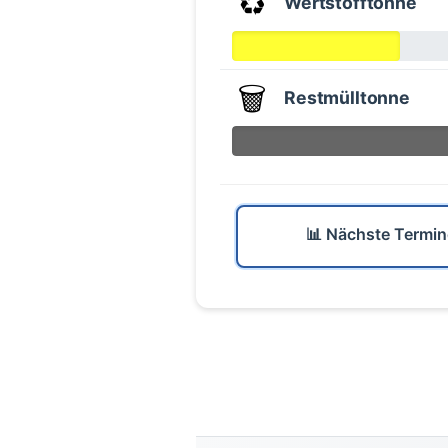
♻️
Wertstofftonne
🗑️
Restmülltonne
📊 Nächste Termin