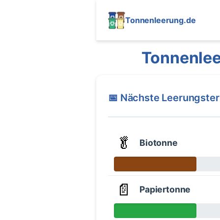
Tonnenleerung.de
Tonnenle
📅 Nächste Leerungste
🥬
Biotonne
📄
Papiertonne