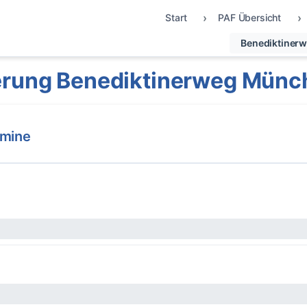
Start
PAF Übersicht
Benediktiner
erung Benediktinerweg Münc
rmine