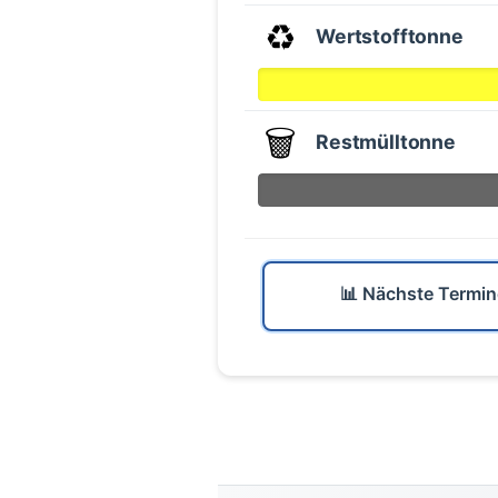
♻️
Wertstofftonne
🗑️
Restmülltonne
📊 Nächste Termin