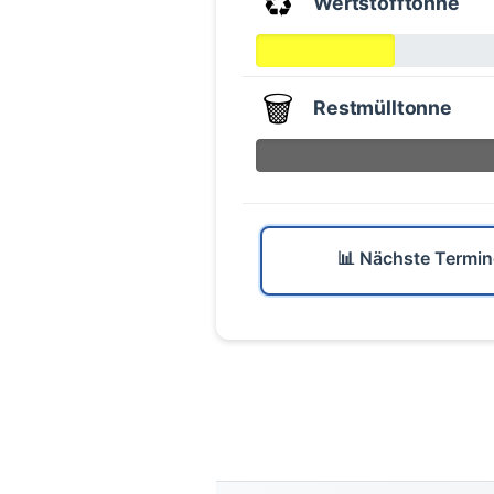
♻️
Wertstofftonne
🗑️
Restmülltonne
📊 Nächste Termin