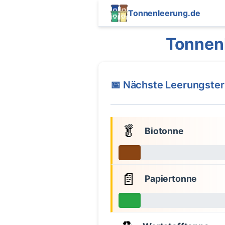
Tonnenleerung.de
Tonnen
📅 Nächste Leerungste
🥬
Biotonne
📄
Papiertonne