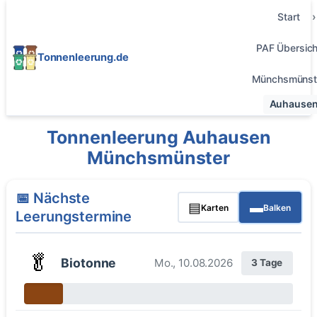
Start
PAF Übersich
Tonnenleerung.de
Münchsmünst
Auhause
Tonnenleerung Auhausen
Münchsmünster
📅 Nächste
▤
▬
Karten
Balken
Leerungstermine
🥬
Biotonne
Mo., 10.08.2026
3 Tage