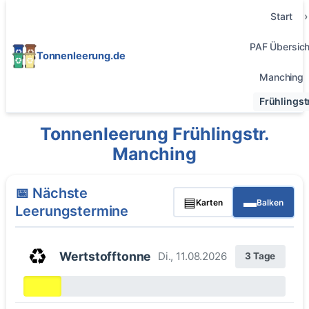
Start
PAF Übersich
Tonnenleerung.de
Manching
Frühlingstr
Tonnenleerung Frühlingstr.
Manching
📅 Nächste
▤
▬
Karten
Balken
Leerungstermine
♻️
Wertstofftonne
Di., 11.08.2026
3 Tage