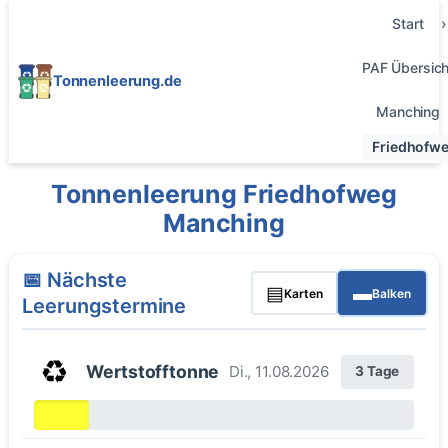
Start
PAF Übersich
Tonnenleerung.de
Manching
Friedhofw
Tonnenleerung Friedhofweg
Manching
📅 Nächste
▤
▬
Karten
Balken
Leerungstermine
♻️
Wertstofftonne
Di., 11.08.2026
3 Tage