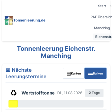
Start
PAF Übersich
Tonnenleerung.de
Manching
Eichenstr
Tonnenleerung Eichenstr.
Manching
📅 Nächste
▤
▬
Karten
Balken
Leerungstermine
♻️
Wertstofftonne
Di., 11.08.2026
2 Tage