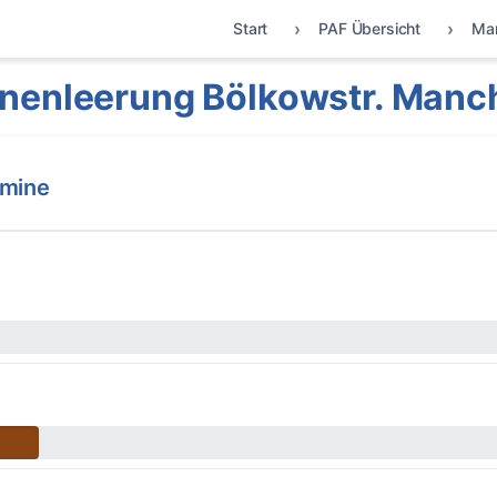
Start
PAF Übersicht
Ma
nenleerung Bölkowstr. Manc
rmine