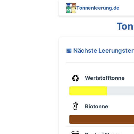
Tonnenleerung.de
Ton
📅 Nächste Leerungste
♻️
Wertstofftonne
🥬
Biotonne