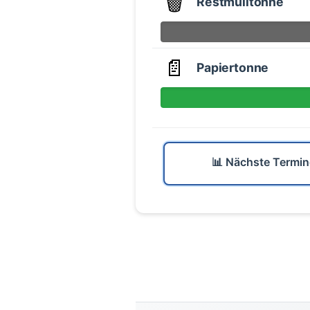
🗑️
Restmülltonne
📄
Papiertonne
📊 Nächste Termin