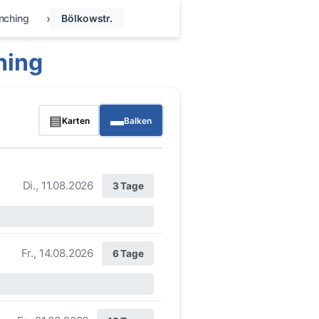
nching
Bölkowstr.
hing
▤
▬
Karten
Balken
Di., 11.08.2026
3 Tage
Fr., 14.08.2026
6 Tage