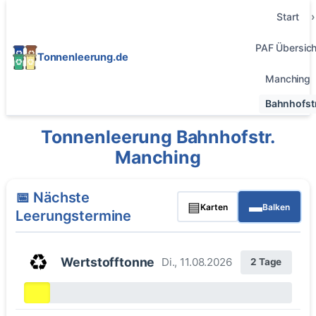
Start
PAF Übersich
Tonnenleerung.de
Manching
Bahnhofstr
Tonnenleerung Bahnhofstr.
Manching
📅 Nächste
▤
▬
Karten
Balken
Leerungstermine
♻️
Wertstofftonne
Di., 11.08.2026
2 Tage