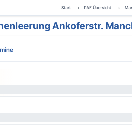
Start
PAF Übersicht
Man
nenleerung Ankoferstr. Manc
rmine