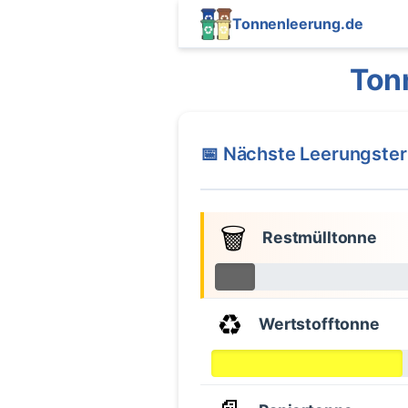
Tonnenleerung.de
Ton
📅 Nächste Leerungste
🗑️
Restmülltonne
♻️
Wertstofftonne