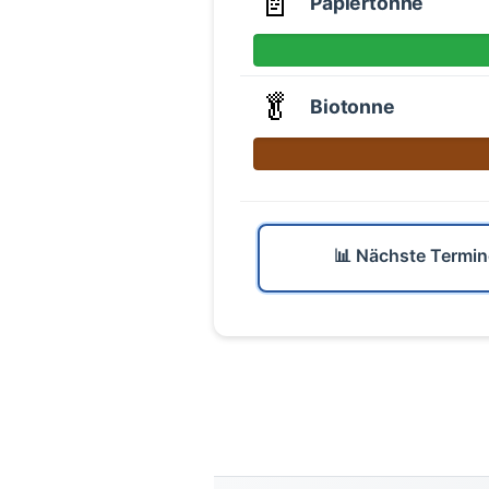
📄
Papiertonne
🥬
Biotonne
📊 Nächste Termin