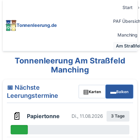
Start
PAF Übersich
Tonnenleerung.de
Manching
Am Straßfe
Tonnenleerung Am Straßfeld
Manching
📅 Nächste
▤
▬
Karten
Balken
Leerungstermine
📄
Papiertonne
Di., 11.08.2026
3 Tage